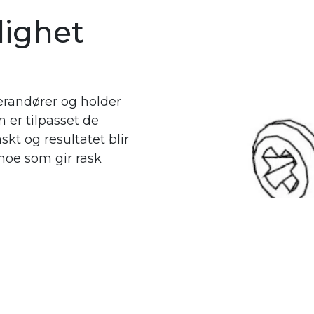
lighet
verandører og holder
m er tilpasset de
kt og resultatet blir
, noe som gir rask